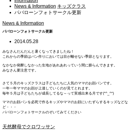
Information
News & Information
キッズクラス
パバローンフォトサークル更新
News & Information
パバローンフォトサークル更新
2014.05.28
みなさんだんだんと暑くなってきましたね！
これからの季節はパン作りにおいては目が離せない季節となります。
なかなか発酵しなかった生地があれあれっていう間に膨らんできます。
みなさん要注意です。
さて５月のキッズクラスは子どもたちに人気のママのお顔パンです。
一年一年ママのお顔が上達していくのが見てとれます。
毎年５月は子どもたちが成長してるな～って実感出来る月です(*^_^*)
ママのお顔パンを必死で作るキッズやママのお顔にいたずらするキッズなどな
ど・・・
パバローンフォトサークルのぞいてみてください
天然酵母でクロワッサン