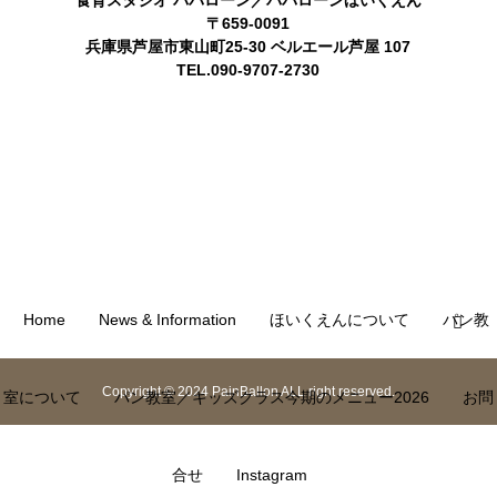
食育スタジオ パバローン／パバローンほいくえん
〒659-0091
兵庫県芦屋市東山町25-30 ベルエール芦屋 107
TEL.090-9707-2730
Home
News & Information
ほいくえんについて
パン教
Copyright © 2024 PainBallon ALL right reserved.
室について
パン教室／キッズクラス今期のメニュー2026
お問
合せ
Instagram