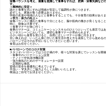
栄養バランスを考え、適量を意識して食事をすれば、肥満・栄養失調など
す。
＜精神的に安定＞
誰かと食事を共にすれば情緒が安定して協調性が身につきます。
必ずしも、家族が集う必要はありません。
学校の友達や地域の人などと食事をすることでも、十分食育の効果があり
＜学力・体力の向上＞
栄養バランスに優れた食事を十分にとると、脳や筋肉の働きが良くなるこ
特に、朝食は大事です。
＜食事マナーが身に付く＞
食事のマナーは、コミュニケーションスキルのひとつといっても過言では
ビジネスシーンにおいても、適切な食事マナーが求められます。
小さい頃から食育を受けると、自然に正しいマナーが身に付きます。
言い換えれば、いったん身に付いた食生活や考え方を成長してから改める
バローンではそのお手伝いをしていきたいと思います。
食育はお任せください。
—————————————————————————————————-
■パバローンでのコロナ対策
スタジオパバローンではコロナ禍の中、様々な対策を講じてレッスンを開
・食事中のパーテーション設置
・ナノイー空気清浄機設置
・強力換気のためのサーキュレーター設置
・定期的な換気
皆様の安全を最優先に考えています。
手洗い・
マスク
にご協力よろしくお願いいたします。
検温はご自宅でお済ませください。