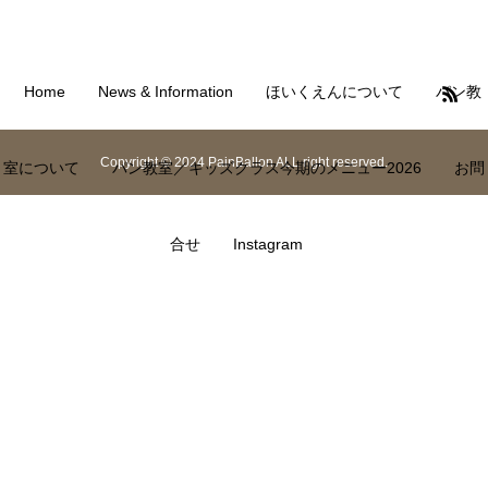
Home
News & Information
ほいくえんについて
パン教
Copyright © 2024 PainBallon ALL right reserved.
室について
パン教室／キッズクラス今期のメニュー2026
お問
合せ
Instagram