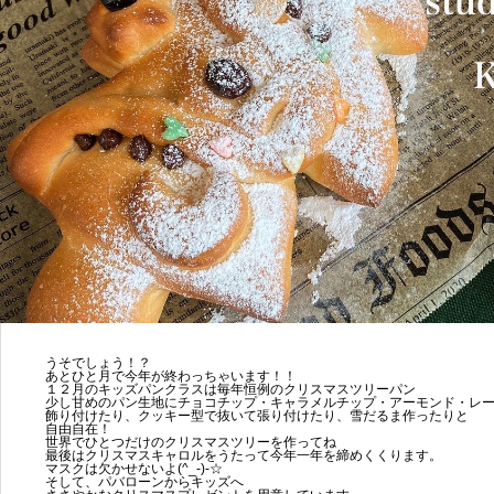
うそでしょう！？
あとひと月で今年が終わっちゃいます！！
１２月のキッズパンクラスは毎年恒例のクリスマスツリーパン
少し甘めのパン生地にチョコチップ・キャラメルチップ・アーモンド・レ
飾り付けたり、クッキー型で抜いて張り付けたり、雪だるま作ったりと
自由自在！
世界でひとつだけのクリスマスツリーを作ってね
最後はクリスマスキャロルをうたって今年一年を締めくくります。
マスクは欠かせないよ(^_-)-☆
そして、パバローンからキッズへ