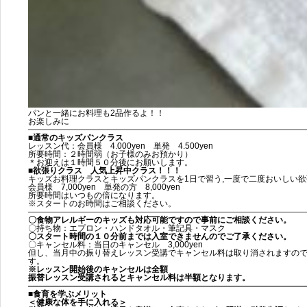
パンと一緒にお料理も2品作るよ！！
お楽しみに
——————————————————————————————————
■
通常のキッズパンクラス
レッスン代：会員様 4.000yen 単発 4.500yen
所要時間：２時間弱（お子様のみお預かり）
＊お迎えは１時間５０分後にお願いします。
■
欲張りクラス 人気上昇中クラス！！！
キッズお料理クラスとキッズパンクラスを1日で習う,一度で二度おいしい
会員様 7,000yen 単発の方 8,000yen
所要時間はいつもの倍になります。
※スタートのお時間はご相談ください。
——————————————————————————————————
〇食物アレルギーのキッズも対応可能ですので事前にご相談ください
。
〇持ち物：エプロン・ハンドタオル・筆記具・マスク
〇スタート時間の１０分前までは入室できませんのでご了承ください。
〇キャンセル料：当日のキャンセル 3,000yen
但し、当月中の振り替えレッスン受講でキャンセル料は取り消されますの
す。
※レッスン開始後のキャンセルは全額
振替レッスン受講されるとキャンセル料は半額となります。
——————————————————————————————————
■食育を学ぶメリット
＜健康な体を手に入れる＞