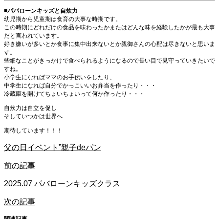
■パバローンキッズと自炊力
幼児期から児童期は食育の大事な時期です。
この時期にどれだけの食品を味わったかまたはどんな味を経験したかが最も大事
だと言われています。
好き嫌いが多いとか食事に集中出来ないとか親御さんの心配は尽きないと思いま
す。
些細なことがきっかけで食べられるようになるので長い目で見守っていきたいで
すね。
小学生になればママのお手伝いをしたり、
中学生になれば自分でかっこいいお弁当を作ったり・・・
冷蔵庫を開けてちょいちょいって何か作ったり・・・
自炊力は自立を促し
そしていつかは世界へ
期待しています！！！
父の日イベント”親子deパン
前の記事
2025.07 パバローンキッズクラス
次の記事
関連記事