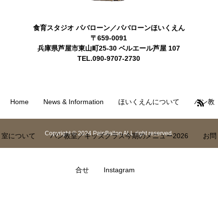
食育スタジオ パバローン／パバローンほいくえん
〒659-0091
兵庫県芦屋市東山町25-30 ベルエール芦屋 107
TEL.090-9707-2730
Home
News & Information
ほいくえんについて
パン教
Copyright © 2024 PainBallon ALL right reserved.
室について
パン教室／キッズクラス今期のメニュー2026
お問
合せ
Instagram