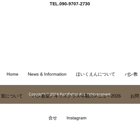
TEL.090-9707-2730
Home
News & Information
ほいくえんについて
パン教
Copyright © 2024 PainBallon ALL right reserved.
室について
パン教室／キッズクラス今期のメニュー2026
お問
合せ
Instagram