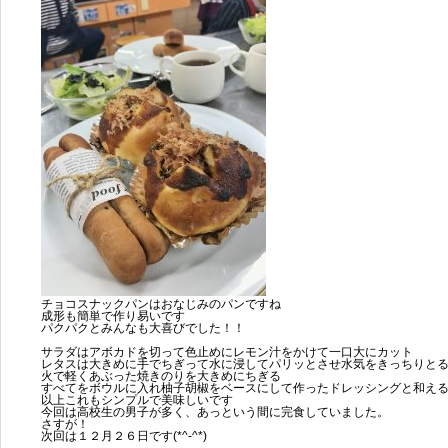
チョコスナックパンはおなじみのパンですね
成形も簡単で作り易いです
パクパクとみんなも大喜びでした！！
サラダはアボカドを切って色止めにレモン汁をかけて一口大にカット
レタスは大きめに手でちぎって水に浸してパリッとさせ水気をきっちりと
火で軽くあぶった焼きのりを大きめにちぎる
すべてをボウルに入れ柚子胡椒をベースにして作ったドレッシングと和え
以上これもシンプルで美味しいです
今回は高校生の男子が多く、あっという間に完食していました。
さすが！
次回は１２月２６日です(*^-^*)