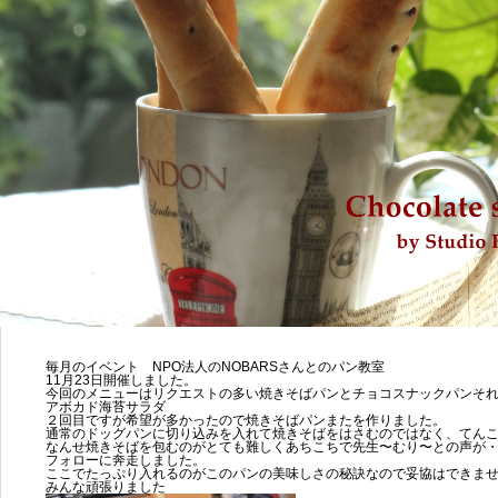
毎月のイベント NPO法人のNOBARSさんとのパン教室
11月23日開催しました。
今回のメニューはリクエストの多い焼きそばパンとチョコスナックパンそ
アボカド海苔サラダ
２回目ですが希望が多かったので焼きそばパンまたを作りました。
通常のドッグパンに切り込みを入れて焼きそばをはさむのではなく、てん
なんせ焼きそばを包むのがとても難しくあちこちで先生〜むり〜との声が
フォローに奔走しました。
ここでたっぷり入れるのがこのパンの美味しさの秘訣なので妥協はできま
みんな頑張りました