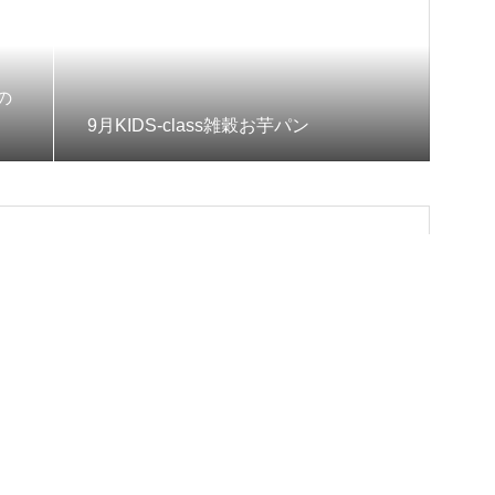
の
9月KIDS-class雑穀お芋パン
関連記事