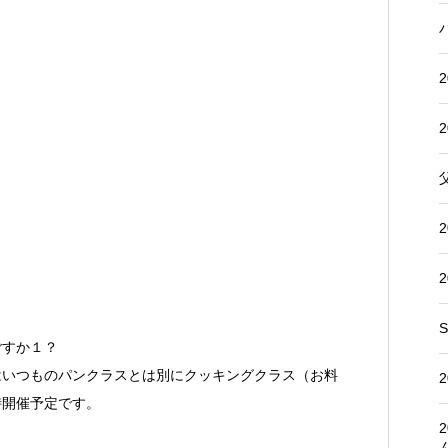
S
！
ごすか１？
う
はいつものパンクラスとは別にクッキングクラス（お料
。
時開催予定です。