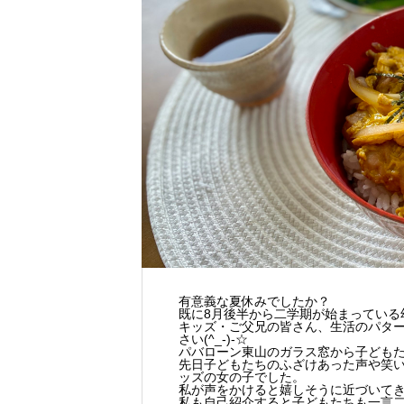
有意義な夏休みでしたか？
既に8月後半から二学期が始まっている
キッズ・ご父兄の皆さん、生活のパタ
さい(^_-)-☆
パバローン東山のガラス窓から子ども
先日子どもたちのふざけあった声や笑
ッズの女の子でした。
私が声をかけると嬉しそうに近づいて
私も自己紹介すると子どもたちも一言