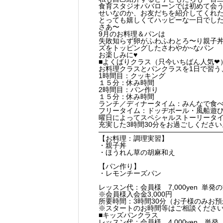
食育スタジオパバローンでは初めて会
せいなのか、お友だちを紹介してくれ
とっても嬉しくてハッピーな一日でし
さあ〜
9月のお料理＆パンは
失敗知らず卵がふわふわとろ〜り親子
ズをトッピングしたさわやか~なパン
お楽しみに♥
■
よくばりクラス（只今いちばん人気❤
お料理クラスとパンクラスを1日で習う
1時間目：クッキング
１５分：休み時間
2時間目：パン作り
１５分：休み時間
ランチ／ディナータイム：みんなで食
フリータイム：ドッヂボール・風船遊
曜日によってスペシャルストーリータイ
充実した3時間30分をお過ごしください
——————————————————
【お料理：調理実習】
・親子丼
・ほうれん草の胡麻和え
【パン作り】
・レモンチーズパン
レッスン代：会員様 7,000yen 単発の方
※会員様入会金3,000円
所要時間：3時間30分（お子様のみお
※スタートのお時間等はご相談くださ
■キッズパンクラス
レッスン代：会員様 4.000yen 単発 4